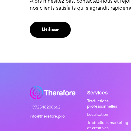
Alors n'hésitez pas, contactez-nous et rejo
nos clients satisfaits qui s'agrandit rapidem
Utiliser
Services
Traductions
professionnelles
+972548208662
Localisation
info@therefore.pro
Traductions marketing
et créatives