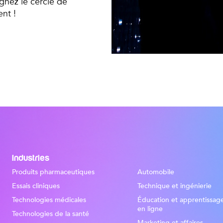
ignez le cercle de
ent !
Industries
Produits pharmaceutiques
Automobile
Essais cliniques
Technique et ingénierie
Technologies médicales
Éducation et apprentissag
en ligne
Technologies de la santé
Marketing et affaires