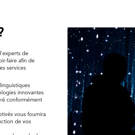
?
'experts de
r-faire afin de
es services
linguistiques
nologies innovantes
paré conformément
tivés vous fournira
onction de vos