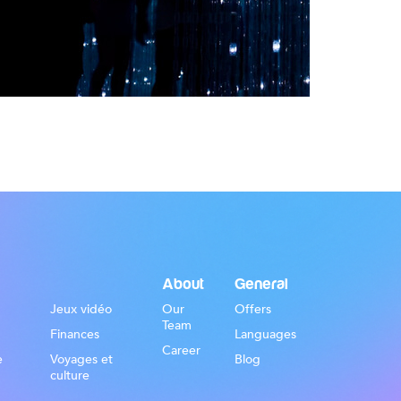
About
General
Jeux vidéo
Our
Offers
Team
Finances
Languages
Career
e
Voyages et
Blog
culture