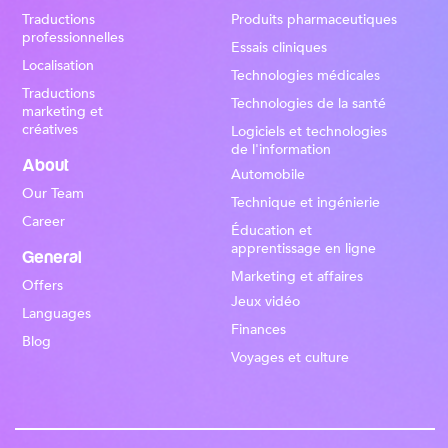
Traductions
Produits pharmaceutiques
professionnelles
Essais cliniques
Localisation
Technologies médicales
Traductions
Technologies de la santé
marketing et
créatives
Logiciels et technologies
de l'information
About
Automobile
Our Team
Technique et ingénierie
Career
Éducation et
apprentissage en ligne
General
Marketing et affaires
Offers
Jeux vidéo
Languages
Finances
Blog
Voyages et culture