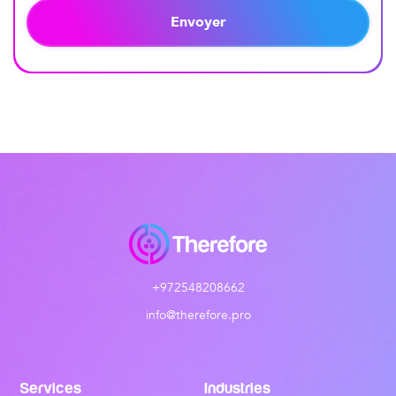
Envoyer
+972548208662
info@therefore.pro
Services
Industries