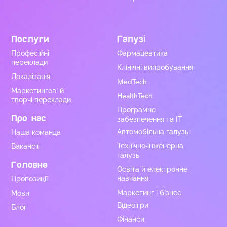
Послуги
Галузі
Професійні
Фармацевтика
переклади
Клінічні випробування
Локалізація
MedTech
Маркетингові й
HealthTech
творчі переклади
Програмне
Про нас
забезпечення та ІТ
Автомобільна галузь
Наша команда
Технічно-інженерна
Вакансії
галузь
Головне
Освіта й електронне
навчання
Пропозиції
Маркетинг і бізнес
Мови
Відеоігри
Блог
Фінанси