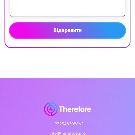
Відправити
+972548208662
info@therefore.pro