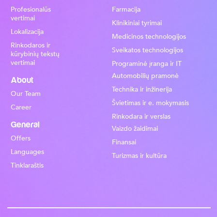
Profesionalūs
Farmacija
vertimai
Klinikiniai tyrimai
Lokalizacija
Medicinos technologijos
Rinkodaros ir
Sveikatos technologijos
kūrybinių tekstų
vertimai
Programinė įranga ir IT
Automobilių pramonė
About
Technika ir inžinerija
Our Team
Švietimas ir e. mokymasis
Career
Rinkodara ir verslas
General
Vaizdo žaidimai
Offers
Finansai
Languages
Turizmas ir kultūra
Tinklaraštis