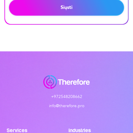
Siųsti
+972548208662
info@therefore.pro
Services
Industries