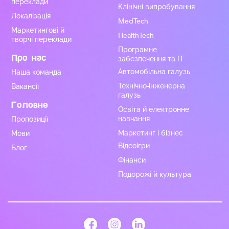
переклади
Клінічні випробування
Локалізація
MedTech
Маркетингові й
HealthTech
творчі переклади
Програмне
Про нас
забезпечення та ІТ
Автомобільна галузь
Наша команда
Технічно-інженерна
Вакансії
галузь
Головне
Освіта й електронне
навчання
Пропозиції
Маркетинг і бізнес
Мови
Відеоігри
Блог
Фінанси
Подорожі й культура