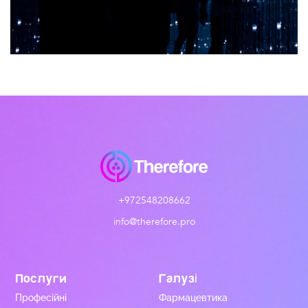
+972548208662
info@therefore.pro
Послуги
Галузі
Професійні
Фармацевтика