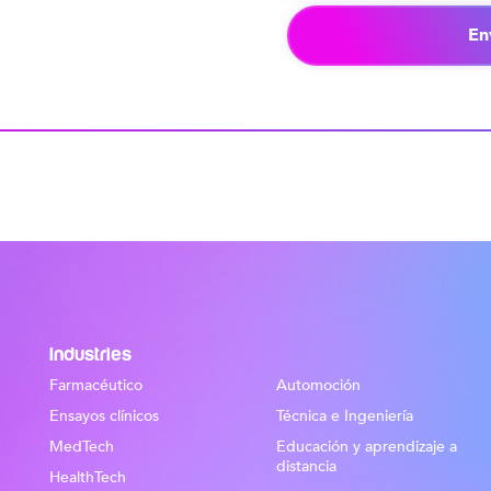
En
Industries
Farmacéutico
Automoción
Ensayos clínicos
Técnica e Ingeniería
MedTech
Educación y aprendizaje a
distancia
HealthTech