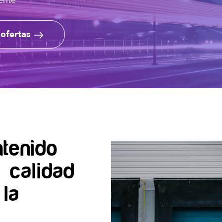
ente
 ofertas
tenido
a calidad
la