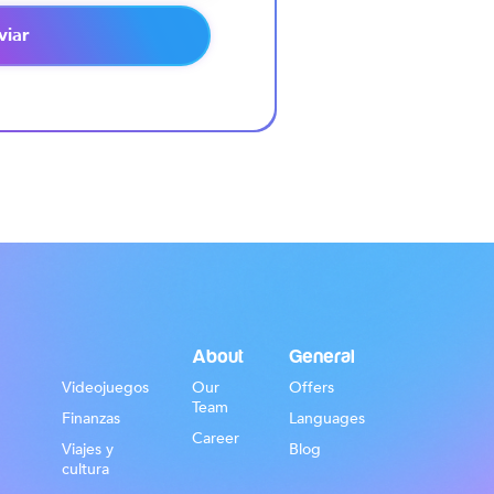
viar
About
General
Videojuegos
Our
Offers
Team
Finanzas
Languages
Career
Viajes y
Blog
cultura