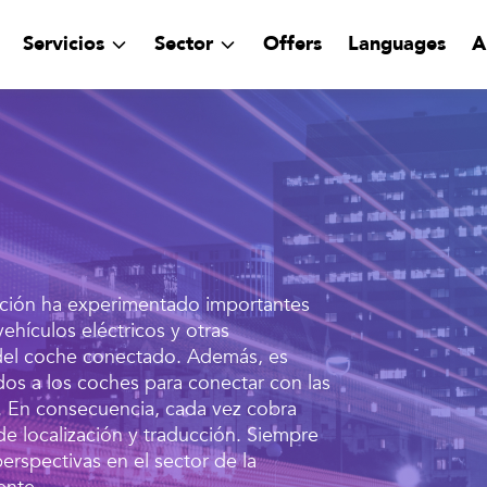
Servicios
Sector
Offers
Languages
A
moción ha experimentado importantes
ehículos eléctricos y otras
a del coche conectado. Además, es
dos a los coches para conectar con las
 En consecuencia, cada vez cobra
de localización y traducción. Siempre
perspectivas en el sector de la