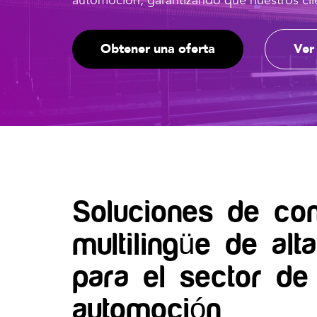
automoción, garantizando que nuestros cli
Obtener una oferta
Ver
Soluciones de con
multilingüe de alt
para el sector de 
automoción