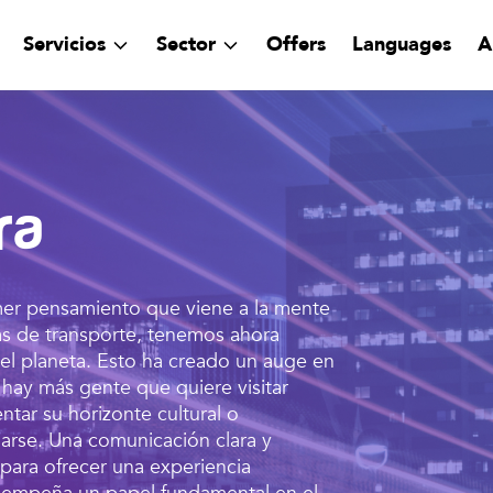
Servicios
Sector
Offers
Languages
A
ra
mer pensamiento que viene a la mente
ías de transporte, tenemos ahora
del planeta. Esto ha creado un auge en
 hay más gente que quiere visitar
tar su horizonte cultural o
jarse. Una comunicación clara y
para ofrecer una experiencia