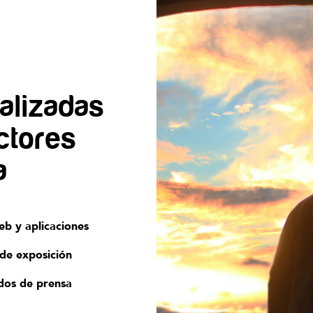
alizadas
ctores
a
eb y aplicaciones
 de exposición
os de prensa