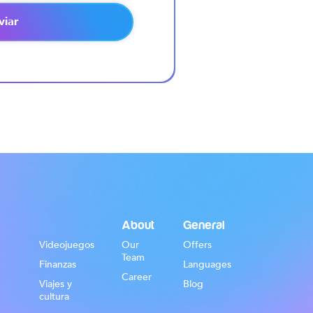
viar
About
General
Videojuegos
Our
Offers
Team
Finanzas
Languages
Career
Viajes y
Blog
cultura