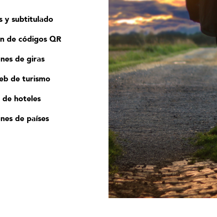
 y subtitulado
ón de códigos QR
nes de giras
eb de turismo
 de hoteles
nes de países