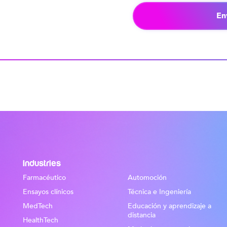
En
Industries
Farmacéutico
Automoción
Ensayos clínicos
Técnica e Ingeniería
MedTech
Educación y aprendizaje a
distancia
HealthTech